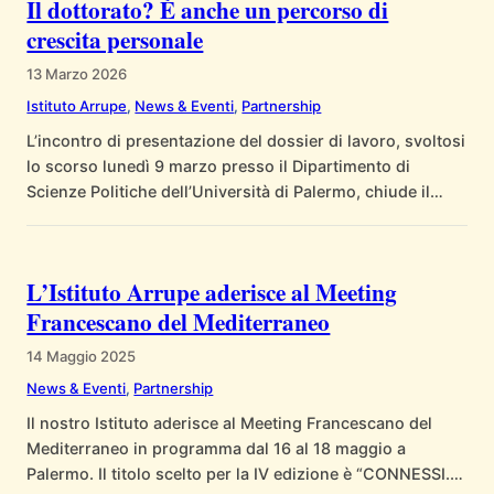
Il dottorato? È anche un percorso di
crescita personale
13 Marzo 2026
Istituto Arrupe
, 
News & Eventi
, 
Partnership
L’incontro di presentazione del dossier di lavoro, svoltosi
lo scorso lunedì 9 marzo presso il Dipartimento di
Scienze Politiche dell’Università di Palermo, chiude il
primo anno del percorso di cotutorato pedagogico che il
nostro Istituto ha attivato con l’Università di Palermo.
Tale iniziativa si inserisce all’interno del paradigma
L’Istituto Arrupe aderisce al Meeting
educativo che l’Arrupe utilizza da oltre 25…
Francescano del Mediterraneo
14 Maggio 2025
News & Eventi
, 
Partnership
Il nostro Istituto aderisce al Meeting Francescano del
Mediterraneo in programma dal 16 al 18 maggio a
Palermo. Il titolo scelto per la IV edizione è “CONNESSI.