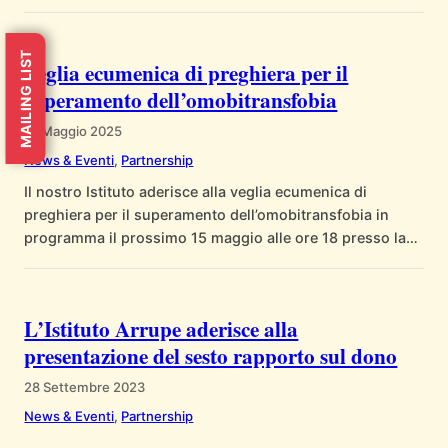
Un’eco di Pace nel Mediterraneo” e intende essere
un’occasione di riflessione e azione per riscoprire il
Mediterraneo come spazio di incontro e fraternità.
MAILING LIST
Veglia ecumenica di preghiera per il
superamento dell’omobitransfobia
12 Maggio 2025
News & Eventi
, 
Partnership
Il nostro Istituto aderisce alla veglia ecumenica di
preghiera per il superamento dell’omobitransfobia in
programma il prossimo 15 maggio alle ore 18 presso la
Cappella San Giuseppe del Gonzaga Campus di via
Piersanti Mattarella, n. 38 a Palermo. L’iniziativa,
promossa da una fitta rete di istituzioni scolastiche,
L’Istituto Arrupe aderisce alla
realtà religiose e del terzo settore, intende ribadire…
presentazione del sesto rapporto sul dono
28 Settembre 2023
News & Eventi
, 
Partnership