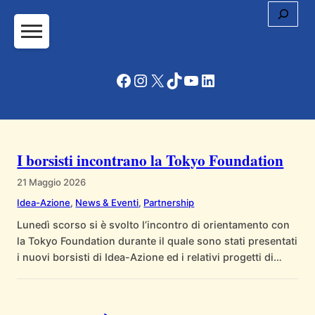
Cerc
Vai
al
contenuto
Facebook
Instagram
X
TikTok
YouTube
LinkedIn
I borsisti incontrano la Tokyo Foundation
21 Maggio 2026
Idea-Azione
, 
News & Eventi
, 
Partnership
Lunedì scorso si è svolto l’incontro di orientamento con
la Tokyo Foundation durante il quale sono stati presentati
i nuovi borsisti di Idea-Azione ed i relativi progetti di
ricerca. Di seguito il link della notizia pubblicato sul sito
della fondazione.