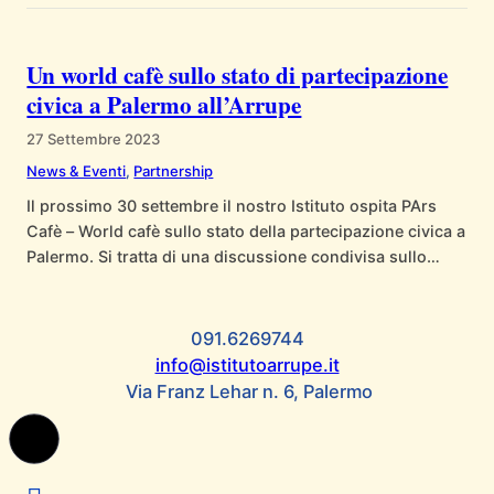
Un world cafè sullo stato di partecipazione
civica a Palermo all’Arrupe
27 Settembre 2023
News & Eventi
, 
Partnership
Il prossimo 30 settembre il nostro Istituto ospita PArs
Cafè – World cafè sullo stato della partecipazione civica a
Palermo. Si tratta di una discussione condivisa sullo
stato della partecipazione civica a Palermo, che partirà
dalle esperienze degli intervenuti e dai temi che saranno
posti nelle varie sessioni di lavoro. La discussione si
091.6269744
svilupperà attraverso…
info@istitutoarrupe.it
Via Franz Lehar n. 6, Palermo