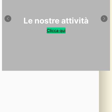
Le nostre attività
Clicca qui
091.6269744
info@istitutoarrupe.it
Via Franz Lehar n. 6, Palermo