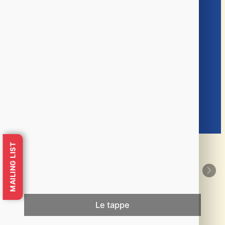
Dal 1992 l’Istituto Arrupe, unico in Italia, è
parte della rete internazionale Sylff,
composto attualmente da 69 Università e
Centri di ricerca presenti in 44 Paesi in tutto il
mondo.
Scopri di più
MAILING LIST
Le tappe