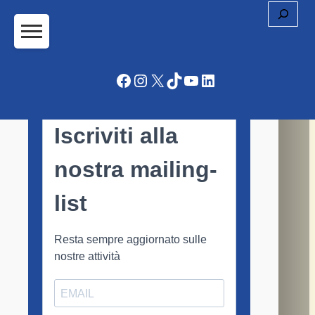
Cerc
Facebook
Instagram
X
TikTok
YouTube
LinkedIn