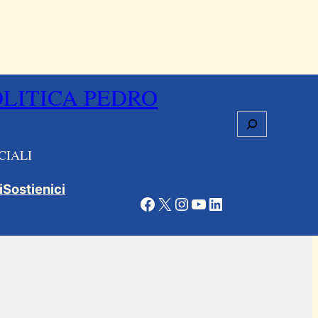
OLITICA PEDRO
Cerca
CIALI
i
Sostienici
Facebook
X
Instagram
YouTube
LinkedIn