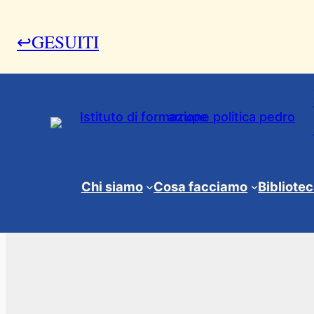
↩GESUITI
Chi siamo
Cosa facciamo
Bibliote