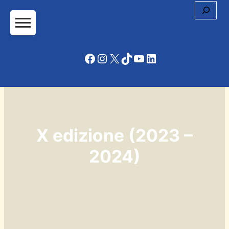
Cerc
Facebook
Instagram
X
TikTok
YouTube
LinkedIn
X edizione (2023 –
2024)