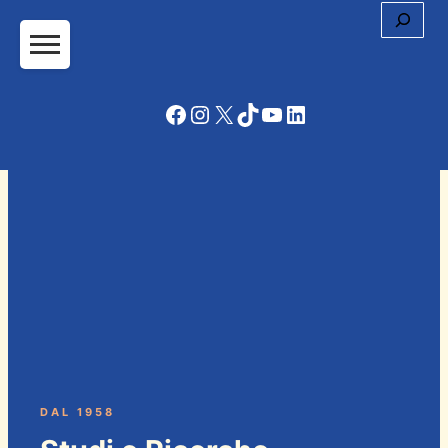
Cerc
Facebook
Instagram
X
TikTok
YouTube
LinkedIn
DAL 1958