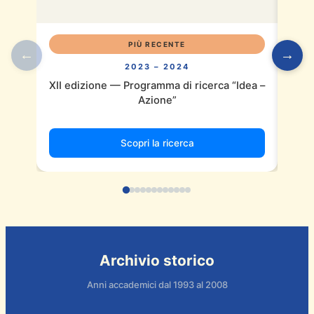
PIÙ RECENTE
←
→
XI e
2023 – 2024
XII edizione — Programma di ricerca “Idea –
Azione”
Scopri la ricerca
Archivio storico
Anni accademici dal 1993 al 2008