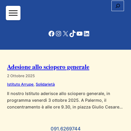
Cerc
Vai
al
contenuto
Facebook
Instagram
X
TikTok
YouTube
LinkedIn
Adesione allo sciopero generale
2 Ottobre 2025
Istituto Arrupe
, 
Solidarietà
Il nostro Istituto aderisce allo sciopero generale, in
programma venerdì 3 ottobre 2025. A Palermo, il
concentramento è alle ore 9.30, in piazza Giulio Cesare
(Stazione Centrale) con arrivo previsto in piazza
Indipendenza (davanti a Palazzo d’Orleans).
091.6269744