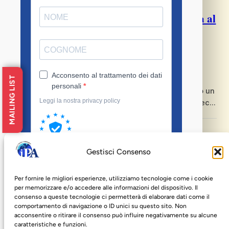
dell’articolo scritto da Massimo Massaro, segretario
Articolo sull’intitolazione della Biblioteca al
generale dell’Istituto Arrupe, e pubblicato sul n. 47
p. Carrara SJ
della rivista…
10 Aprile 2018
Gesuiti
, 
News & Eventi
Si segnala che sul numero di febbraio 2018 del
MAILING LIST
periodico “Comunità in cammino” è stato pubblicato un
articolo sulla cerimonia di intitolazione della Biblioteca
dell’Istituto Arrupe al p. Angelo Carrara SJ, avvenuta il
26 gennaio scorso. Articolo
Intitolazione della Biblioteca al p. Angelo
Gestisci Consenso
Carrara SJ
Per fornire le migliori esperienze, utilizziamo tecnologie come i cookie
15 Gennaio 2018
per memorizzare e/o accedere alle informazioni del dispositivo. Il
Gesuiti
, 
News & Eventi
consenso a queste tecnologie ci permetterà di elaborare dati come il
comportamento di navigazione o ID unici su questo sito. Non
Si svolgerà il 26 gennaio 2018 alle ore 11.30 presso la
acconsentire o ritirare il consenso può influire negativamente su alcune
sede dell’Istituto Arrupe, la cerimonia di intitolazione
caratteristiche e funzioni.