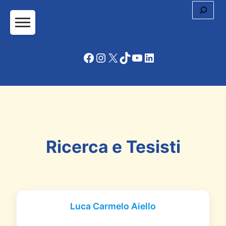
Cerc
Facebook
Instagram
X
TikTok
YouTube
LinkedIn
Ricerca e Tesisti
Luca Carmelo Aiello