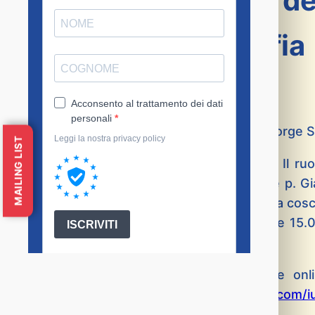
della maturazione de
ecclesiale antimafia
p. Ennio Pintacuda SJ e p. Bartolomeo Sorge 
MAILING LIST
“Il contributo dell’Istituto Pedro Arrupe. Il 
titolo dell’intervento del nostro direttore p. Gi
“Le Chiese di Sicilia e la maturazione della co
programma giovedì 24 marzo 2022 dalle 15.00 
LUMSA di Palermo.
Sarà possibile seguire l’incontro anche on
seguente indirizzo:
https://meet.google.com/i