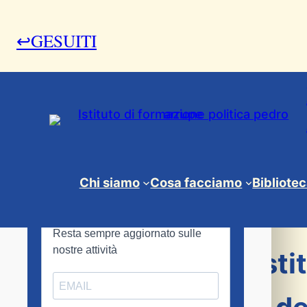
↩GESUITI
21 Marzo 2022
Chi siamo
Cosa facciamo
Bibliote
Istituto Arrupe
, 
News & Eventi
Il contributo dell’Ist