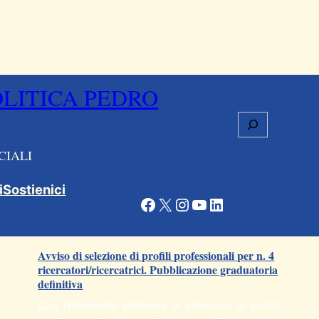
OLITICA PEDRO
Cerca
CIALI
i
Sostienici
Facebook
X
Instagram
YouTube
LinkedIn
Articoli correlati
Avviso di selezione di profili professionali per n. 4
ricercatori/ricercatrici. Pubblicazione graduatoria
definitiva
Con riferimento all’Avviso di selezione di profili