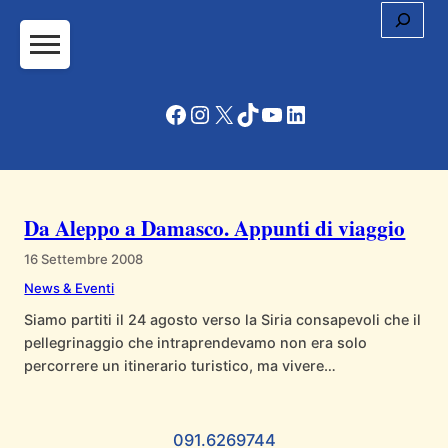
Cerc
Vai
al
contenuto
Facebook
Instagram
X
TikTok
YouTube
LinkedIn
Da Aleppo a Damasco. Appunti di viaggio
16 Settembre 2008
News & Eventi
Siamo partiti il 24 agosto verso la Siria consapevoli che il
pellegrinaggio che intraprendevamo non era solo
percorrere un itinerario turistico, ma vivere
un’esperienza di condivisione e di incontro con la
“differenza”. Già la prima sera, ad Aleppo, ci siamo resi
conto della ricchezza e della varietà del nostro gruppo:
091.6269744