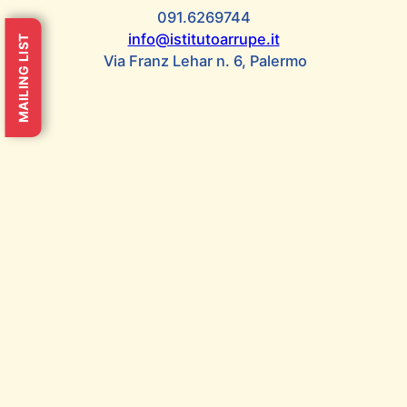
dall’Istituto Arrupe. L’incontro prende anche spunto dalle
091.6269744
indicazioni della Conferenza Episcopale Siciliana che ha
info@istitutoarrupe.it
MAILING LIST
sollecitato le varie…
Via Franz Lehar n. 6, Palermo