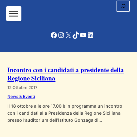
Cerc
Vai
al
contenuto
Facebook
Instagram
X
TikTok
YouTube
LinkedIn
Incontro con i candidati a presidente della
Regione Siciliana
12 Ottobre 2017
News & Eventi
Il 18 ottobre alle ore 17.00 è in programma un incontro
con i candidati alla Presidenza della Regione Siciliana
presso l’auditorium dell’Istituto Gonzaga di
Palermo. L’appuntamento, aperto a tutta la città, è
organizzato dall’Associazione ex alunni del Gonzaga e