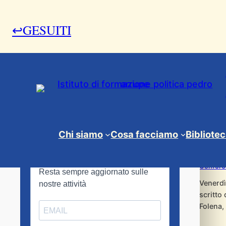
Vai
al
↩GESUITI
contenuto
Prese
Chi siamo
Cosa facciamo
Bibliote
27 Febb
Confere
Venerdì
scritto
Folena,
evoluzi