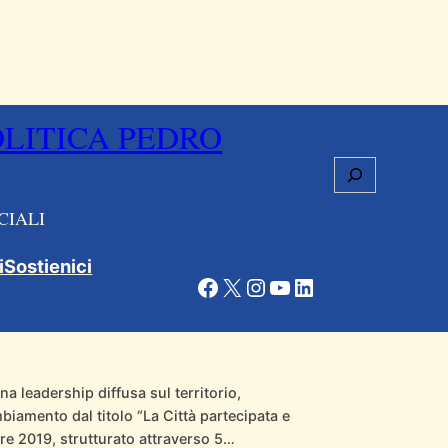
OLITICA PEDRO
Cerca
CIALI
 un percorso formativo per
i
Sostienici
Facebook
X
Instagram
YouTube
LinkedIn
na leadership diffusa sul territorio,
iamento dal titolo “La Città partecipata e
re 2019, strutturato attraverso 5