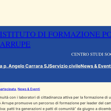
ISTITUTO DI FORMAZIONE P
ARRUPE
CENTRO STUDI SO
oprire la passione per il bene comune: al via
ca p. Angelo Carrara SJ
Servizio civile
News & Event
er del cambiamento
no 2019
 partecipata
, 
News & Eventi
nuità con i laboratori di cittadinanza attiva per la formazione di u
uto Arrupe promuove un percorso di formazione per leader del camb
iva: patti tra generazioni e patti di comunità” da giugno a dicemb