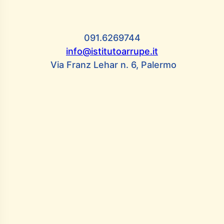
op tematici su: 1. cura…
091.6269744
info@istitutoarrupe.it
Via Franz Lehar n. 6, Palermo