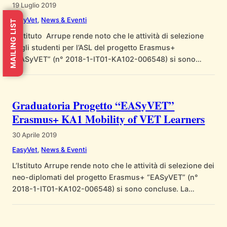
19 Luglio 2019
EasyVet
, 
News & Eventi
MAILING LIST
L’Istituto Arrupe rende noto che le attività di selezione
degli studenti per l’ASL del progetto Erasmus+
“EASyVET” (n° 2018-1-IT01-KA102-006548) si sono
concluse. La selezione si è svolta in base ai criteri
specificati nel bando di progetto, con scadenza al 10
maggio 2019, e pubblicato sul sito dell’Istituto Arrupe (
Graduatoria Progetto “EASyVET”
http://istitutoarrupe.live-website.com/ ). Di seguito è
Erasmus+ KA1 Mobility of VET Learners
possibile…
30 Aprile 2019
EasyVet
, 
News & Eventi
L’Istituto Arrupe rende noto che le attività di selezione dei
neo-diplomati del progetto Erasmus+ “EASyVET” (n°
2018-1-IT01-KA102-006548) si sono concluse. La
selezione si è svolta in base ai criteri specificati nel
Bando di progetto, con scadenza al 28 febbraio 2019, e
pubblicato sul sito dell’Istituto Arrupe. Di seguito è