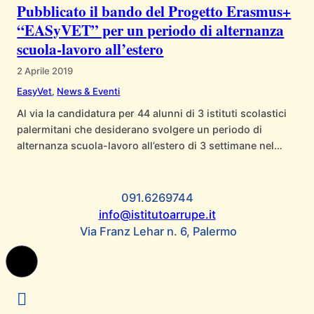
Pubblicato il bando del Progetto Erasmus+
possibile scaricare i file: Graduatoria I…
“EASyVET” per un periodo di alternanza
scuola-lavoro all’estero
2 Aprile 2019
EasyVet
, 
News & Eventi
Al via la candidatura per 44 alunni di 3 istituti scolastici
palermitani che desiderano svolgere un periodo di
alternanza scuola-lavoro all’estero di 3 settimane nel
settore del turismo. “EASyVET-EmployAbility and Skills
for VET Learners” è promosso e coordinato dall’Istituto
di Formazione Politica “Pedro Arrupe” in consorzio con le
091.6269744
scuole palermitane IPSSAR “Paolo Borsellino”, IISS
info@istitutoarrupe.it
“Francesco…
Via Franz Lehar n. 6, Palermo