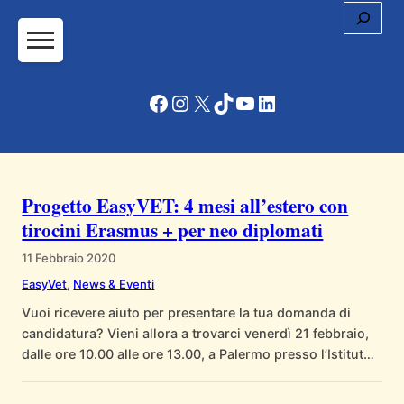
Cerc
Vai
al
contenuto
Facebook
Instagram
X
TikTok
YouTube
LinkedIn
Progetto EasyVET: 4 mesi all’estero con
tirocini Erasmus + per neo diplomati
11 Febbraio 2020
EasyVet
, 
News & Eventi
Vuoi ricevere aiuto per presentare la tua domanda di
candidatura? Vieni allora a trovarci venerdì 21 febbraio,
dalle ore 10.00 alle ore 13.00, a Palermo presso l’Istituto
Arrupe in via Franz Lehar, n. 6. Nel frattempo, clicca qui
per maggiori informazioni e per visionare il bando.