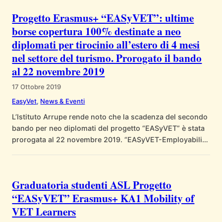
Progetto Erasmus+ “EASyVET”: ultime
borse copertura 100% destinate a neo
diplomati per tirocinio all’estero di 4 mesi
nel settore del turismo. Prorogato il bando
al 22 novembre 2019
17 Ottobre 2019
EasyVet
, 
News & Eventi
L’Istituto Arrupe rende noto che la scadenza del secondo
bando per neo diplomati del progetto “EASyVET” è stata
prorogata al 22 novembre 2019. “EASyVET-Employability
and Skills for VET Learners” è promosso e coordinato
dall’Istituto Arrupe in consorzio con le scuole
palermitane IPSSAR “Paolo Borsellino”, IISS “Francesco
Graduatoria studenti ASL Progetto
Ferrara”, IPSSEOA “Pietro Piazza”, e con il Centro Astalli…
“EASyVET” Erasmus+ KA1 Mobility of
VET Learners