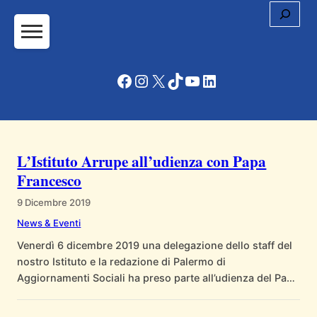
Cerc
Vai
al
contenuto
Facebook
Instagram
X
TikTok
YouTube
LinkedIn
L’Istituto Arrupe all’udienza con Papa
Francesco
9 Dicembre 2019
News & Eventi
Venerdì 6 dicembre 2019 una delegazione dello staff del
nostro Istituto e la redazione di Palermo di
Aggiornamenti Sociali ha preso parte all’udienza del Papa
in occasione del settantesimo anniversario della rivista.
All’incontro, svoltosi presso la sala del Concistoro,