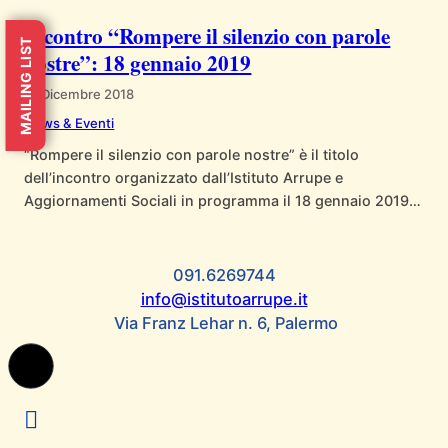
hanno preso parte una cinquantina di persone, tra cui p.
Incontro “Rompere il silenzio con parole
Bartolomeo Sorge SJ, direttore emerito di…
MAILING LIST
nostre”: 18 gennaio 2019
21 Dicembre 2018
News & Eventi
“Rompere il silenzio con parole nostre” è il titolo
dell’incontro organizzato dall’Istituto Arrupe e
Aggiornamenti Sociali in programma il 18 gennaio 2019
alle ore 17.30 presso la sede dell’Istituto Arrupe.
All’incontro, moderato da Giuseppe Notarstefano,
intervengono mons. Corrado Lorefice, arcivescovo di
091.6269744
Palermo, e don Luigi Ciotti, presidente nazionale di
info@istitutoarrupe.it
“Libera contro le mafie”. Nel corso…
Via Franz Lehar n. 6, Palermo