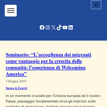
Cerc
Vai
al
contenuto
Facebook
Instagram
X
TikTok
YouTube
LinkedIn
Seminario: “L’accoglienza dei migranti
come vantaggio per la crescita delle
comunità: l’esperienza di Welcoming
America”
1 Giugno 2017
News & Eventi
In un momento cruciale per l’Unione europea ed il nostro
Paese, passaggio fondamentale circa gli indirizzi sulle
politiche di migrazione, l’Istituto Arrupe con il proprio