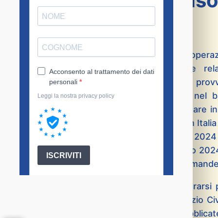
graduatorie provviso
A seguito della fase conclusiva delle opera
revisione di tutta la documentazione rel
pubblichiamo di seguito le graduatorie provvi
progetti del nostro Istituto, contenuti ne
di 52.336 operatori volontari da impiegare in
Servizio Civile Universale da realizzarsi in Ita
14:00, con integrazione del 13 febbraio 2024 
delle domande con scadenza 22 febbraio 2024
dei termini per la presentazione delle domand
Ribadiamo che gli esiti sono da considerarsi p
Dipartimento della Gioventù e del Servizio Ci
provvisorie saranno rese definitive e pubblicate