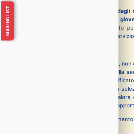
MAILING LIST
La data presunta di avvio in servizio degli o
conferma da parte del Dipartimento, è gio
controllare periodicamente il nostro sito pe
definitive e la data definitiva di avvio in servizio
Ricordiamo inoltre che:
I candidati risultati idonei selezionati, non
definitiva di avvio e presentarsi nella se
primo giorno di servizio, senza giustificato
Coloro che sono risultati idonei non sel
dalla data di avvio dei progetti, qualora
servizio. In ogni caso ne verrà data oppo
Si ricorda che per qualsiasi tipo di chiariment
a:
info@istitutoarrupe.it
.