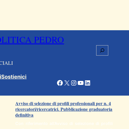
OLITICA PEDRO
Cerca
CIALI
i
Sostienici
Facebook
X
Instagram
YouTube
LinkedIn
Articoli correlati
Avviso di selezione di profili professionali per n. 4
ricercatori/ricercatrici. Pubblicazione graduatoria
definitiva
Con riferimento all’Avviso di selezione di profili