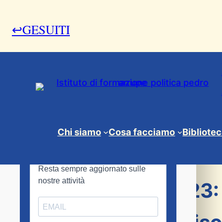
↩GESUITI
13 Giugno 2024
Chi siamo
Cosa facciamo
Bibliote
Conferenze
, 
News & Eventi
, 
Servizio civile uni
Servizio civile 2023: