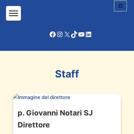
Cerc
Facebook
Instagram
X
TikTok
YouTube
LinkedIn
Staff
p. Giovanni Notari SJ
Direttore