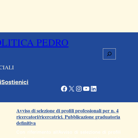
OLITICA PEDRO
Cerca
CIALI
i
Sostienici
Facebook
X
Instagram
YouTube
LinkedIn
Articoli correlati
Avviso di selezione di profili professionali per n. 4
ricercatori/ricercatrici. Pubblicazione graduatoria
definitiva
Con riferimento all’Avviso di selezione di profili