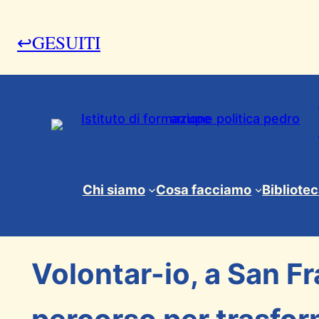
↩GESUITI
15 Giugno 2026
Chi siamo
Cosa facciamo
Bibliote
News & Eventi
, 
Progetti
Volontar-io, a San Fr