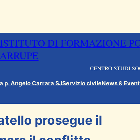
ISTITUTO DI FORMAZIONE P
ARRUPE
CENTRO STUDI SO
ca p. Angelo Carrara SJ
Servizio civile
News & Event
atello prosegue il