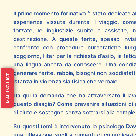
Il primo momento formativo è stato dedicato a
esperienze vissute durante il viaggio, come
forzate, le ingiustizie subite o assistite,
destinazione. A queste ferite, spesso invisib
confronto con procedure burocratiche lun
soggiorno, l’iter per la richiesta d’asilo, la fa
una lingua ancora da conoscere. Una condiz
generare ferite, rabbia, bisogni non soddisfatt
MAILING LIST
istanza in violenza sia fisica che verbale.
Da qui la domanda che ha attraversato il la
questo disagio? Come prevenire situazioni di 
di aiuto e sostegno senza sottrarsi alla comple
Su questi temi è intervenuto lo psicologo
Dav
una riflessione sugli strumenti di comunicazio