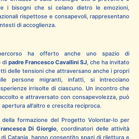
ere i bisogni che si celano dietro le emozioni,
azionali rispettose e consapevoli, rappresentano
testi di accoglienza.
l percorso ha offerto anche uno spazio di
o di
padre Francesco Cavallini SJ
, che ha invitato
etti delle tensioni che attraversano anche i propri
lle persone migranti, infatti, si intrecciano
 esperienze irrisolte di ciascuno. Un incontro che
 accolto e attraversato con consapevolezza, può
pertura all’altro e crescita reciproca.
 della formazione del Progetto Volontar-Io per
Francesca Di Giorgio
, coordinatori delle attività
 di Catania, hanno consentito spazi di rilettura e