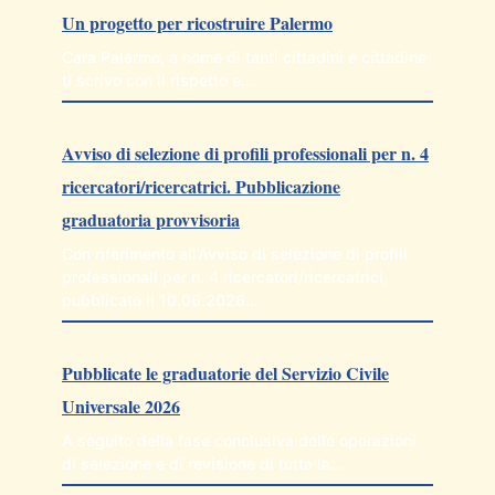
Un progetto per ricostruire Palermo
Cara Palermo, a nome di tanti cittadini e cittadine
ti scrivo con il rispetto e…
Avviso di selezione di profili professionali per n. 4
ricercatori/ricercatrici. Pubblicazione
graduatoria provvisoria
Con riferimento all’Avviso di selezione di profili
professionali per n. 4 ricercatori/ricercatrici,
pubblicato il 10.06.2026…
Pubblicate le graduatorie del Servizio Civile
Universale 2026
A seguito della fase conclusiva delle operazioni
di selezione e di revisione di tutta la…