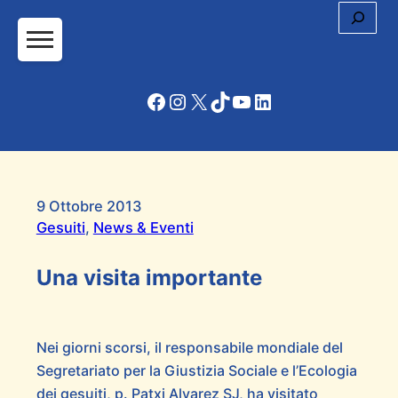
Cerc
Facebook
Instagram
X
TikTok
YouTube
LinkedIn
9 Ottobre 2013
Gesuiti
, 
News & Eventi
Una visita importante
Nei giorni scorsi, il responsabile mondiale del
Segretariato per la Giustizia Sociale e l’Ecologia
dei gesuiti, p. Patxi Alvarez SJ, ha visitato