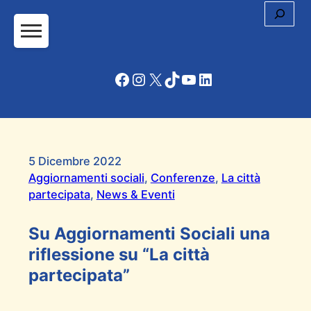
Cerc
Facebook
Instagram
X
TikTok
YouTube
LinkedIn
5 Dicembre 2022
Aggiornamenti sociali
, 
Conferenze
, 
La città
partecipata
, 
News & Eventi
Su Aggiornamenti Sociali una
riflessione su “La città
partecipata”