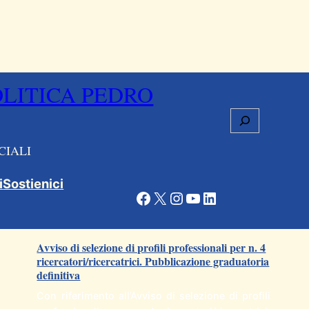
OLITICA PEDRO
Cerca
CIALI
i
Sostienici
Facebook
X
Instagram
YouTube
LinkedIn
Articoli correlati
Avviso di selezione di profili professionali per n. 4
ricercatori/ricercatrici. Pubblicazione graduatoria
definitiva
Con riferimento all’Avviso di selezione di profili