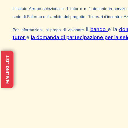
L’Istituto Arrupe seleziona n. 1 tutor e n. 1 docente in servizi s
sede di Palermo nell’ambito del progetto:
“Itinerari d’incontro. A
il
bando
e la
dom
Per informazioni, si prega di visionare
tutor
e
la domanda di partecipazione per la sele
MAILING LIST