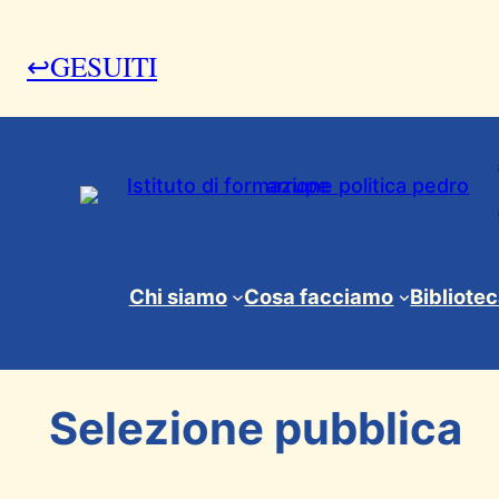
↩GESUITI
3 Ottobre 2013
Chi siamo
Cosa facciamo
Bibliote
Itinerari d’incontro
, 
News & Eventi
Selezione pubblica