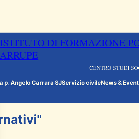
ISTITUTO DI FORMAZIONE P
ARRUPE
CENTRO STUDI SO
ca p. Angelo Carrara SJ
Servizio civile
News & Event
rnativi"