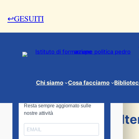
↩GESUITI
18 Gennaio 2010
Chi siamo
Cosa facciamo
Bibliote
News & Eventi
"Attivare circuiti alte