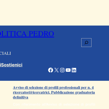
OLITICA PEDRO
Cerca
CIALI
i
Sostienici
Facebook
X
Instagram
YouTube
LinkedIn
Articoli correlati
Avviso di selezione di profili professionali per n. 4
ricercatori/ricercatrici. Pubblicazione graduatoria
definitiva
Con riferimento all’Avviso di selezione di profili