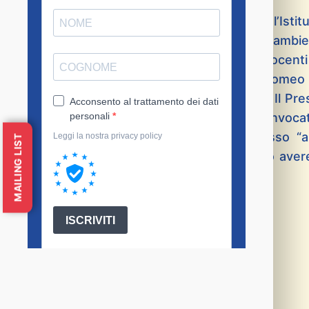
Il 14 gennaio scorso, L’Istituto Arrupe e l’Isti
hanno inaugurato un ciclo di seminari su ambie
A dare il via all’incontro, animato da docenti
l’Arcivescovo di Palermo Mons. Paolo Romeo c
messaggio inviato dal Card. Tettamanzi. Il Pres
priorità del lavoro tra crisi e risorse”, ha invo
tutte le dimensioni dell’uomo». Lo stesso “a
MAILING LIST
«attivare circuiti alternativi che possano ave
futuro possibile».