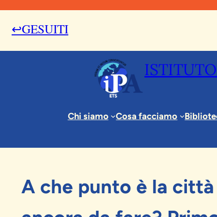
↩GESUITI
ISTITUTO
Chi siamo
Cosa facciamo
Bibliot
17 Febbraio 2023
Conferenze
, 
News & Eventi
A che punto è la citt