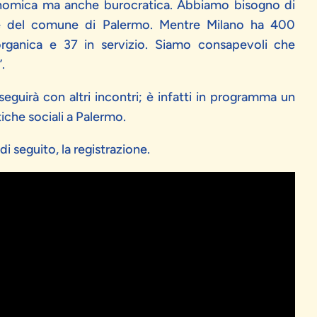
 economica ma anche burocratica. Abbiamo bisogno di
nale del comune di Palermo. Mentre Milano ha 400
rganica e 37 in servizio. Siamo consapevoli che
.
guirà con altri incontri; è infatti in programma un
iche sociali a Palermo.
di seguito, la registrazione.