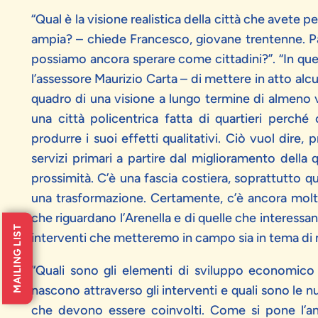
“Qual è la visione realistica della città che avete 
ampia? – chiede Francesco, giovane trentenne. P
possiamo ancora sperare come cittadini?”. “In qu
l’assessore Maurizio Carta – di mettere in atto alc
quadro di una visione a lungo termine di almeno ve
una città policentrica fatta di quartieri perché
produrre i suoi effetti qualitativi. Ciò vuol dire, 
servizi primari a partire dal miglioramento della q
prossimità. C’è una fascia costiera, soprattutto q
una trasformazione. Certamente, c’è ancora molt
che riguardano l’Arenella e di quelle che interessan
MAILING LIST
interventi che metteremo in campo sia in tema di m
“Quali sono gli elementi di sviluppo economico 
nascono attraverso gli interventi e quali sono le 
che devono essere coinvolti. Come si pone l’amm