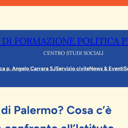
 DI FORMAZIONE POLITICA 
CENTRO STUDI SOCIALI
eca p. Angelo Carrara SJ
Servizio civile
News & Eventi
S
à di Palermo? Cosa c’è