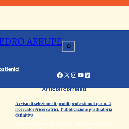
PEDRO ARRUPE
Cerca
ostienici
Facebook
X
Instagram
YouTube
LinkedIn
Articoli correlati
Avviso di selezione di profili professionali per n. 4
ricercatori/ricercatrici. Pubblicazione graduatoria
definitiva
Con riferimento all’Avviso di selezione di profili