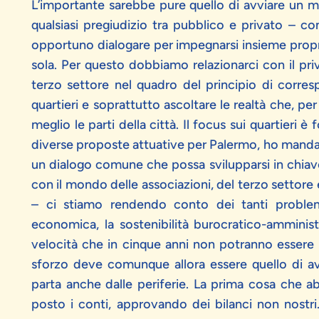
L’importante sarebbe pure quello di avviare un mo
qualsiasi pregiudizio tra pubblico e privato – co
opportuno dialogare per impegnarsi insieme prop
sola. Per questo dobbiamo relazionarci con il priva
terzo settore nel quadro del principio di corres
quartieri e soprattutto ascoltare le realtà che, p
meglio le parti della città. Il focus sui quartieri 
diverse proposte attuative per Palermo, ho manda
un dialogo comune che possa svilupparsi in chiave
con il mondo delle associazioni, del terzo settore e
– ci stiamo rendendo conto dei tanti problemi 
economica, la sostenibilità burocratico-amminist
velocità che in cinque anni non potranno essere c
sforzo deve comunque allora essere quello di av
parta anche dalle periferie. La prima cosa che a
posto i conti, approvando dei bilanci non nostri.