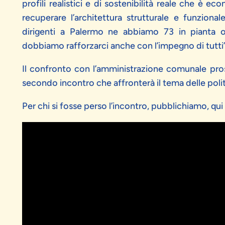
profili realistici e di sostenibilità reale che è
recuperare l’architettura strutturale e funzio
dirigenti a Palermo ne abbiamo 73 in pianta o
dobbiamo rafforzarci anche con l’impegno di tutti”
Il confronto con l’amministrazione comunale prose
secondo incontro che affronterà il tema delle polit
Per chi si fosse perso l’incontro, pubblichiamo, qui 