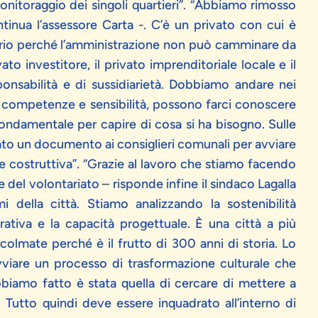
nitoraggio dei singoli quartieri”. “Abbiamo rimosso
ntinua l’assessore Carta -. C’è un privato con cui è
rio perché l’amministrazione non può camminare da
to investitore, il privato imprenditoriale locale e il
ponsabilità e di sussidiarietà. Dobbiamo andare nei
er competenze e sensibilità, possono farci conoscere
è fondamentale per capire di cosa si ha bisogno. Sulle
to un documento ai consiglieri comunali per avviare
 costruttiva”. “Grazie al lavoro che stiamo facendo
 del volontariato – risponde infine il sindaco Lagalla
della città. Stiamo analizzando la sostenibilità
rativa e la capacità progettuale. È una città a più
olmate perché è il frutto di 300 anni di storia. Lo
viare un processo di trasformazione culturale che
bbiamo fatto è stata quella di cercare di mettere a
 Tutto quindi deve essere inquadrato all’interno di