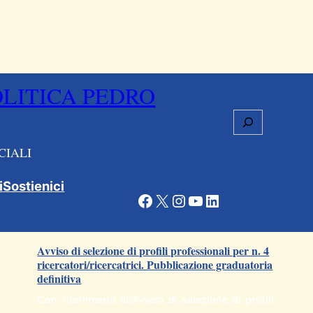
OLITICA PEDRO
Cerca
CIALI
i
Sostienici
Facebook
X
Instagram
YouTube
LinkedIn
Articoli correlati
Avviso di selezione di profili professionali per n. 4
ricercatori/ricercatrici. Pubblicazione graduatoria
definitiva
Con riferimento all’Avviso di selezione di profili