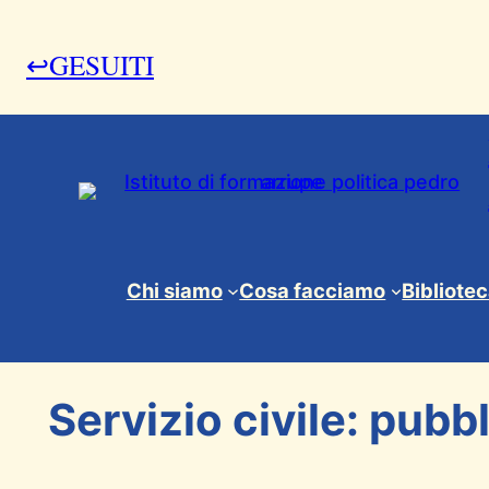
↩GESUITI
15 Gennaio 2025
Chi siamo
Cosa facciamo
Bibliote
Conferenze
, 
News & Eventi
, 
Servizio civile uni
Servizio civile: pubb