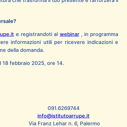
ntura che trasforma il tuo presente e rafforzerà il
ersale?
upe.it
e registrandoti al
webinar
, in programma
ere informazioni utili per ricevere indicazioni e
one della domanda.
 18 febbraio 2025, ore 14.
091.6269744
info@istitutoarrupe.it
Via Franz Lehar n. 6, Palermo