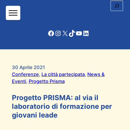
Cerc
Facebook
Instagram
X
TikTok
YouTube
LinkedIn
30 Aprile 2021
Conferenze
, 
La città partecipata
, 
News &
Eventi
, 
Progetto Prisma
Progetto PRISMA: al via il
laboratorio di formazione per
giovani leade