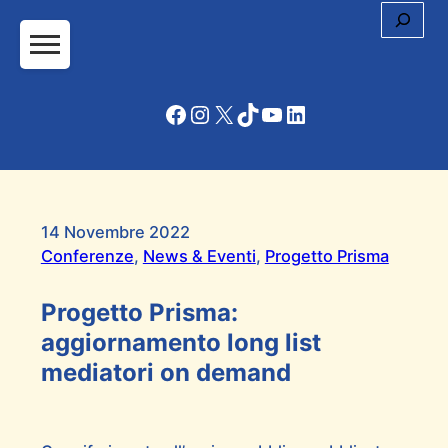
Cerc
Facebook
Instagram
X
TikTok
YouTube
LinkedIn
14 Novembre 2022
Conferenze
, 
News & Eventi
, 
Progetto Prisma
Progetto Prisma:
aggiornamento long list
mediatori on demand