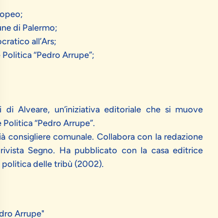
uropeo;
une di Palermo;
ratico all’Ars;
e Politica “Pedro Arrupe”;
i di Alveare
, un’iniziativa editoriale che si muove
e Politica “Pedro Arrupe”.
i, già consigliere comunale. Collabora con la redazione
rivista
Segno
. Ha pubblicato con la casa editrice
 politica delle tribù
(2002).
edro Arrupe"