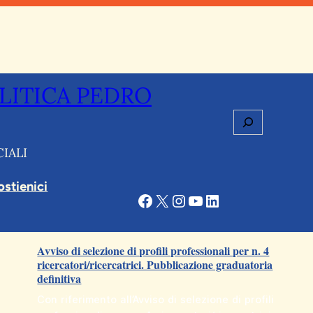
LITICA PEDRO
Cerca
IALI
ostienici
Facebook
X
Instagram
YouTube
LinkedIn
Articoli correlati
Avviso di selezione di profili professionali per n. 4
ricercatori/ricercatrici. Pubblicazione graduatoria
definitiva
Con riferimento all’Avviso di selezione di profili