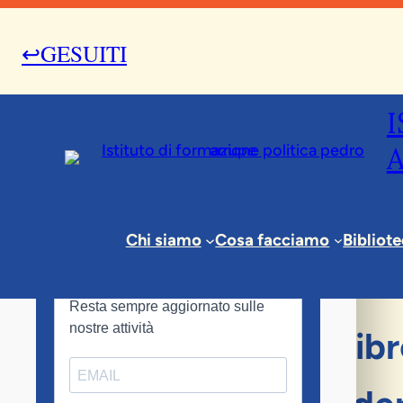
↩GESUITI
25 Marzo 2010
Chi siamo
Cosa facciamo
Bibliot
News & Eventi
Presentazione del libr