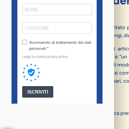
direttore de "I Quader
Oggi
26 marzo
, alle
ore 17:00
, verrà presentato 
giorno. Cronaca siciliana
, il libro di Nino Alongi, 
Il saggio – che raccoglie una parte degli arti
nell’edizione regionale de
La Repubblica
– è “un 
districare, fatta di degrado e di eccellenza, di mode
Emerge il racconto di una Sicilia dai processi com
ma che apre per il futuro anche nuovi scenari, 
nelle scelte: dei singoli e delle istituzioni.
Coordina l’incontro:
Giuseppe Notarstefano
, docente di Statistica pre