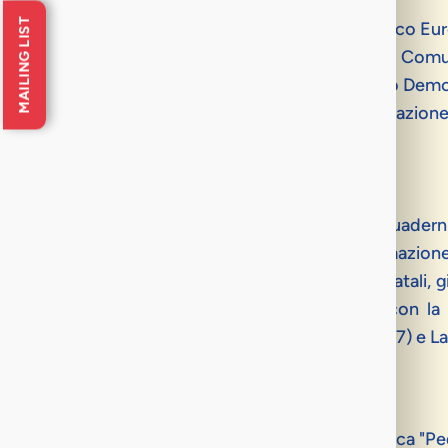
Intervengono:
MAILING LIST
Mimmo Carnevale
, editore Istituto Poligrafico E
Maurizio Carta
, assessore all’Urbanistica del Com
Antonello Cracolici
, capogruppo del Partito Democ
Gianni Notari
, direttore dell’Istituto di Formazion
Nuccio Vara
, giornalista Rai.
Sarà presente l’autore.
Nino Alongi
è direttore della rivista
I Quadern
nell’ambito delle attività dell’Istituto di Formazion
Già ordinario di storia e filosofia nei licei statal
siciliana del quotidiano
La Repubblica
e con la 
Rubbettino:
Palermo gli anni dell’utopia
(1977) e
La
INVITO
Aula magna dell’Istituto di Formazione Politica "P