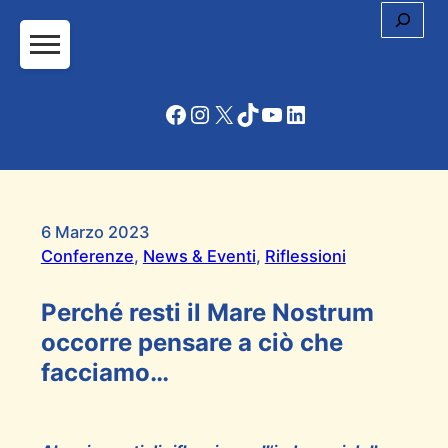
Cerc
Facebook
Instagram
X
TikTok
YouTube
LinkedIn
6 Marzo 2023
Conferenze
, 
News & Eventi
, 
Riflessioni
Perché resti il Mare Nostrum
occorre pensare a ciò che
facciamo…