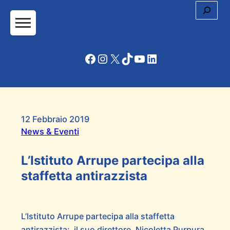
Cerc
Facebook
Instagram
X
TikTok
YouTube
LinkedIn
12 Febbraio 2019
News & Eventi
L’Istituto Arrupe partecipa alla
staffetta antirazzista
L’Istituto Arrupe partecipa alla staffetta
antirazzista: il suo direttore, Nicoletta Purpura,