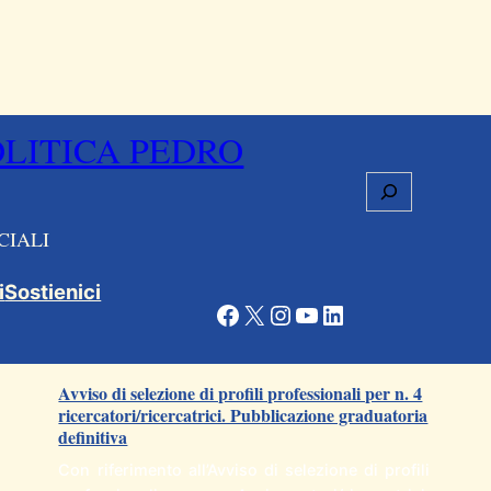
OLITICA PEDRO
Cerca
CIALI
i
Sostienici
Facebook
X
Instagram
YouTube
LinkedIn
Articoli correlati
Avviso di selezione di profili professionali per n. 4
ricercatori/ricercatrici. Pubblicazione graduatoria
definitiva
Con riferimento all’Avviso di selezione di profili