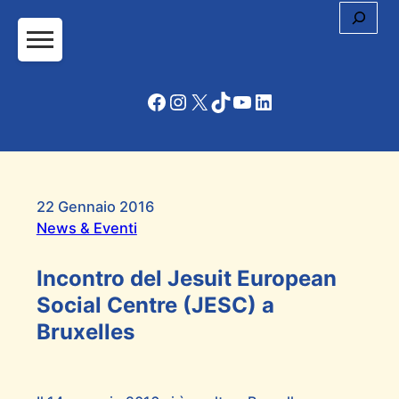
Cerc
Facebook
Instagram
X
TikTok
YouTube
LinkedIn
22 Gennaio 2016
News & Eventi
Incontro del Jesuit European
Social Centre (JESC) a
Bruxelles