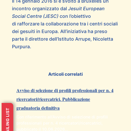
Il 14 gennaio 2016 si è svolto a Bruxelles un
incontro organizzato dal
Jesuit European
Social Centre (JESC)
con l’obiettivo
di rafforzare la collaborazione tra i centri sociali
dei gesuiti in Europa. All’iniziativa ha preso
parte il direttore dell’Istituto Arrupe, Nicoletta
Purpura.
Articoli correlati
Avviso di selezione di profili professionali per n. 4
ricercatori/ricercatrici. Pubblicazione
graduatoria definitiva
MAILING LIST
Con riferimento all’Avviso di selezione di profili
professionali per n. 4 ricercatori/ricercatrici,
pubblicato il 10.06.2026…