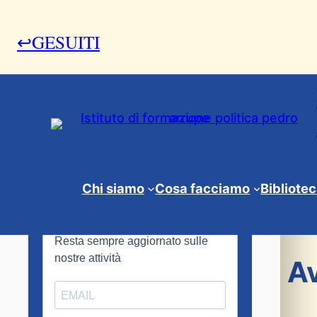
↩GESUITI
7 Settembre 2015
Chi siamo
Cosa facciamo
Bibliote
News & Eventi
Summer School di A