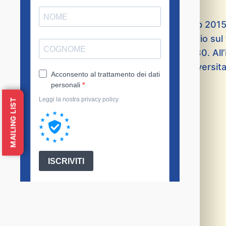
All’interno della
Summer School
di Avolab 2015,
Purpura, coordina il seminario – laboratorio s
mercoledì 9 settembre 2015 alle ore 18.30. All
(Università Lumsa di Roma e Istituto Universi
(Fondazione con il Sud).
MAILING LIST
Programma/1
Programma/2