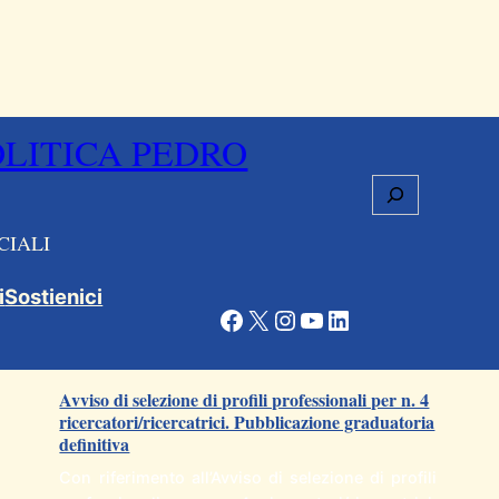
OLITICA PEDRO
Cerca
CIALI
i
Sostienici
Facebook
X
Instagram
YouTube
LinkedIn
Articoli correlati
Avviso di selezione di profili professionali per n. 4
ricercatori/ricercatrici. Pubblicazione graduatoria
definitiva
Con riferimento all’Avviso di selezione di profili