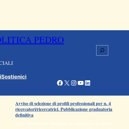
OLITICA PEDRO
Cerca
CIALI
i
Sostienici
Facebook
X
Instagram
YouTube
LinkedIn
Articoli correlati
Avviso di selezione di profili professionali per n. 4
ricercatori/ricercatrici. Pubblicazione graduatoria
definitiva
Con riferimento all’Avviso di selezione di profili