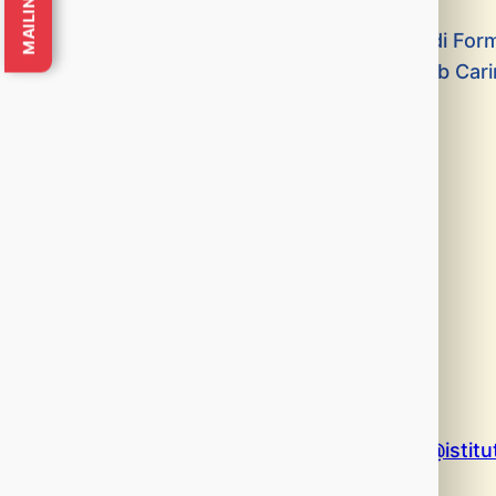
MAILING LIST
Saluto:
Gianni Notari S.I. – Direttore dell’istituto di F
Stefania Raineri – Presidente del Leo Club Car
Relatori:
Dott. Antonino Lo Nardo
Arch. Giuseppe Scuderi
Dibattito
Conclusione:
P.D.G. Prof. Amedeo Tullio
Cocktail
Per informazioni:
lionsclubcarini@tiscali.it
–
ufficiostampa@istitu