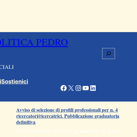
OLITICA PEDRO
Cerca
CIALI
i
Sostienici
Facebook
X
Instagram
YouTube
LinkedIn
Articoli correlati
Avviso di selezione di profili professionali per n. 4
ricercatori/ricercatrici. Pubblicazione graduatoria
definitiva
Con riferimento all’Avviso di selezione di profili