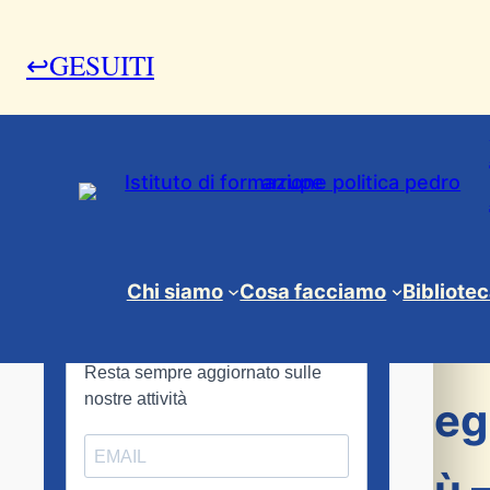
↩GESUITI
1 Marzo 2010
Chi siamo
Cosa facciamo
Bibliote
Gesuiti
, 
News & Eventi
Convegno sul Colleg