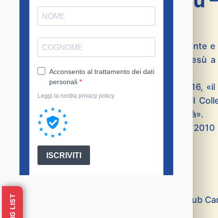
Compagnia di Gesù –
Il Lions Club Carini Riviera Palermo Ponente e
Collegio Massimo della Compagnia di Gesù a 
artistiche”.
Come scriveva Gaspare Palermo nel 1816, «i
alcune case nel Cassero, ove fabbricò il Col
una delle migliori fabbriche di questa città».
L’incontro avrà luogo
venerdì 5 marzo
201
Arrupe, in via Franz Lehar 6, Palermo.
PROGRAMMA
Apertura dei lavori:
Salvo Blandano – Presidente del Lions Club Ca