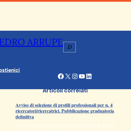
PEDRO ARRUPE
Cerca
ostienici
Facebook
X
Instagram
YouTube
LinkedIn
Articoli correlati
Avviso di selezione di profili professionali per n. 4
ricercatori/ricercatrici. Pubblicazione graduatoria
definitiva
Con riferimento all’Avviso di selezione di profili