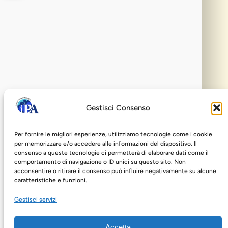
Avviso di selezione di profili professionali per n. 4
ricercatori/ricercatrici. Pubblicazione
graduatoria provvisoria
Con riferimento all’Avviso di selezione di profili
professionali per n. 4 ricercatori/ricercatrici,
pubblicato il 10.06.2026…
Pubblicate le graduatorie del Servizio Civile
Gestisci Consenso
Universale 2026
Per fornire le migliori esperienze, utilizziamo tecnologie come i cookie
A seguito della fase conclusiva delle
per memorizzare e/o accedere alle informazioni del dispositivo. Il
operazioni di selezione e di revisione di tutta
consenso a queste tecnologie ci permetterà di elaborare dati come il
la…
comportamento di navigazione o ID unici su questo sito. Non
acconsentire o ritirare il consenso può influire negativamente su alcune
caratteristiche e funzioni.
Gestisci servizi
Accetta