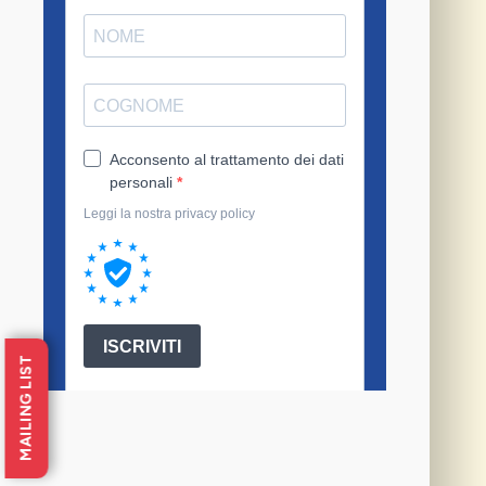
Articoli correlati
Avviso di selezione di profili professionali per n. 4
ricercatori/ricercatrici. Pubblicazione
graduatoria definitiva
Con riferimento all’Avviso di selezione di profili
professionali per n. 4 ricercatori/ricercatrici,
pubblicato il 10.06.2026…
MAILING LIST
Un progetto per ricostruire Palermo
Cara Palermo, a nome di tanti cittadini e
cittadine ti scrivo con il rispetto e…