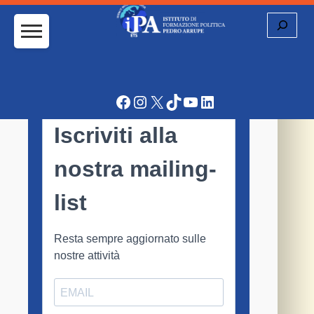
Cerca
Facebook
Instagram
X
TikTok
YouTube
LinkedIn
31 Luglio 2012
News & Eventi
Chiusura estiva
L’Istituto Arrupe e la sua Biblioteca chiudono per
ferie dal 1° al 31 agosto.
Arrivederci a settembre.