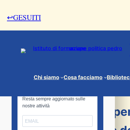
↩GESUITI
13 Marzo 2023
Chi siamo
Cosa facciamo
Bibliote
News & Eventi
, 
Progetto Prisma
Aperitivo politico pe