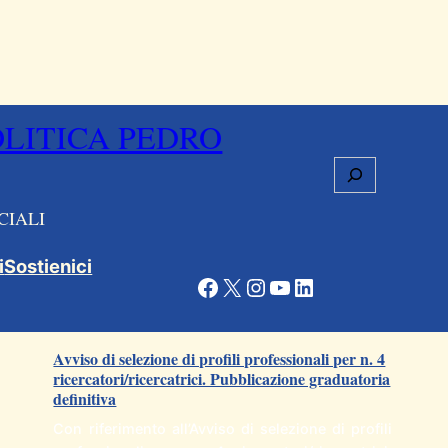
OLITICA PEDRO
Cerca
CIALI
i
Sostienici
Facebook
X
Instagram
YouTube
LinkedIn
Articoli correlati
Avviso di selezione di profili professionali per n. 4
ricercatori/ricercatrici. Pubblicazione graduatoria
definitiva
Con riferimento all’Avviso di selezione di profili