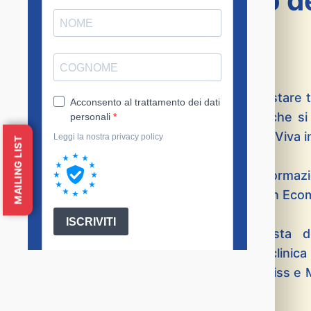
nuovo vocabolario de
Continuano le attività del percorso “So-stare t
aperitivo politico sul tema dei conflitti che 
18:00 presso l’Ecomuseo Mare Memoria Viva in
MAILING LIST
L’incontro è organizzato dall’Istituto di Formaz
del progetto Prisma in collaborazione con Eco
Parteciperanno: Nello Scavo, giornalista d
giurisprudenza e coodinatrice della clinica 
Palermo;Sergio Cipolla, presidente del Ciss e 
Humans.