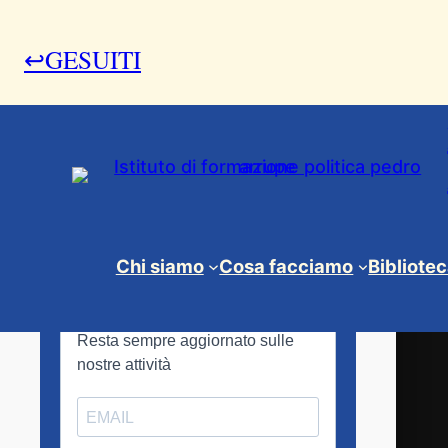
↩GESUITI
1
/
?
100%
＋
◀
▶
−
⛶
Chi siamo
Cosa facciamo
Bibliote