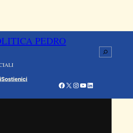
OLITICA PEDRO
Cerca
CIALI
view-only
i
Sostienici
Facebook
X
Instagram
YouTube
LinkedIn