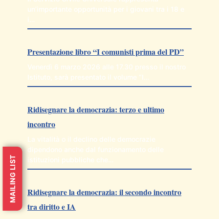
un’importante opportunità per i giovani tra i 18 e
i…
Presentazione libro “I comunisti prima del PD”
Venerdì 6 marzo 2026 alle 17.30 presso il nostro
Istituto, sarà presentato il volume “I…
Ridisegnare la democrazia: terzo e ultimo
incontro
La vitalità o il declino delle democrazie
dipendono anche dal funzionamento delle
MAILING LIST
istituzioni pubbliche che…
Ridisegnare la democrazia: il secondo incontro
tra diritto e IA