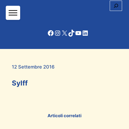
Cerc
Facebook
Instagram
X
TikTok
YouTube
LinkedIn
12 Settembre 2016
Sylff
Articoli correlati