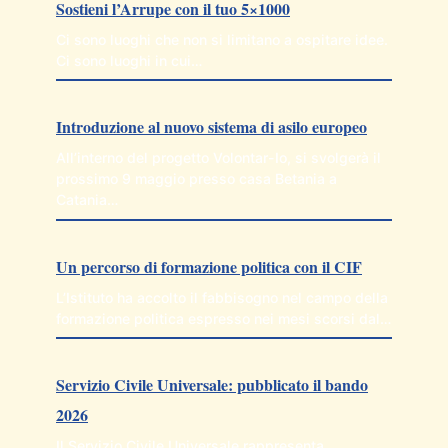
Sostieni l’Arrupe con il tuo 5×1000
Ci sono luoghi che non si limitano a ospitare idee.
Ci sono luoghi in cui…
Introduzione al nuovo sistema di asilo europeo
All’interno del progetto Volontar-Io, si svolgerà il
prossimo 9 maggio presso casa Betania a
Catania…
Un percorso di formazione politica con il CIF
L’Istituto ha accolto il fabbisogno nel campo della
formazione politica espresso nei mesi scorsi dal…
Servizio Civile Universale: pubblicato il bando
2026
Il Servizio Civile Universale rappresenta