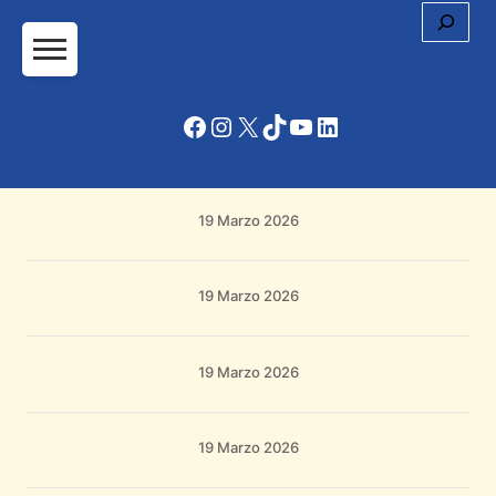
Cerc
Vai
al
contenuto
Facebook
Instagram
X
TikTok
YouTube
LinkedIn
19 Marzo 2026
19 Marzo 2026
19 Marzo 2026
19 Marzo 2026