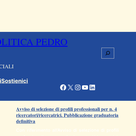
OLITICA PEDRO
Cerca
CIALI
i
Sostienici
Facebook
X
Instagram
YouTube
LinkedIn
Articoli correlati
Avviso di selezione di profili professionali per n. 4
ricercatori/ricercatrici. Pubblicazione graduatoria
definitiva
Con riferimento all’Avviso di selezione di profili