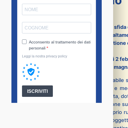
europei – 2 febbraio
Una sfida 
Risorse umane altame
per la gestione 
Martedì 2 feb
presso l’aula magna
La formazione dovrebbe essere una variabile st
di un territorio in un contesto europeo e me
permette di progettare percorsi di crescita, 
Diventa sempre più urgente una riflessione sul
di formazione, chiamati a ripensare il proprio ru
formativa. È necessario affiancare il soggett