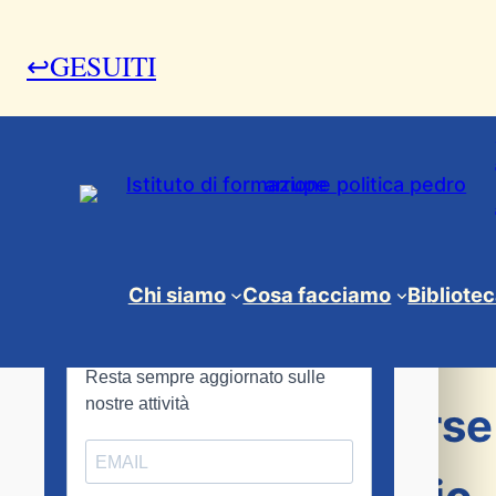
↩GESUITI
28 Gennaio 2010
Chi siamo
Cosa facciamo
Bibliote
News & Eventi
Convegno su risorse