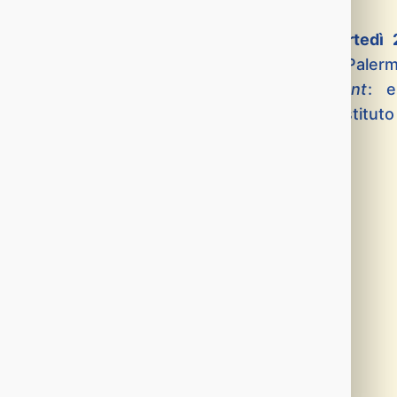
Durante il convegno, che si terrà
martedì 
dell’Istituto Arrupe
(via F. Lehar 6, Paler
universitario in “
Business development
: e
finanziamenti europei” organizzato dall’Istitut