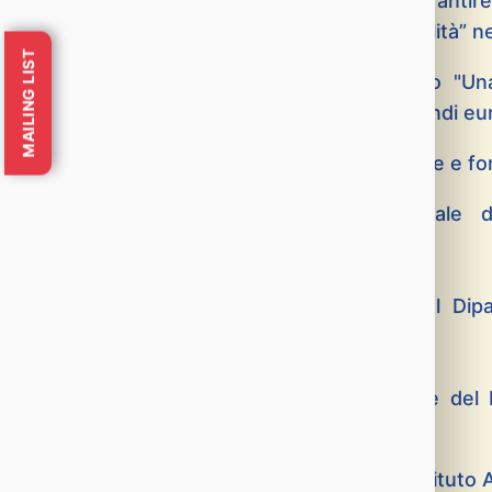
gestiti siano effettivamente capaci di garantire 
indispensabili per un inserimento “di qualità” n
MAILING LIST
Ne parliamo, in un convegno dal titolo "Un
professionalizzate per la gestione dei fondi eur
Mario Centorrino
, assessore all’istruzione e f
Francesco Attaguile
, dirigente generale d
extraregionali della Regione Siciliana
Felice Bonanno
, dirigente generale del Di
Siciliana
Patrizia Monterosso
, dirigente generale del 
professionale della Regione Siciliana.
Introduce
Gianni Notari
, direttore dell’Istituto